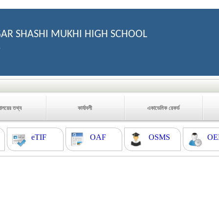
R SHASHI MUKHI HIGH SCHOOL
1
যালয়ের তথ্য
কার্যাবলী
একাডেমিক রেকর্ড
eTIF
OAF
OSMS
OE