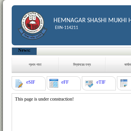
HEMNAGAR SHASHI MUKHI 
EIIN-114211
News:
প্রথম পাতা
বিদ্যালয়ের তথ্য
কার্যা
eSIF
eFF
eTIF
This page is under constraction!