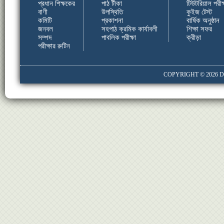
প্রধান শিক্ষকের
পাঠ টীকা
টিউটরিয়াল পরীক্
বাণী
উপস্থিতি
কুইজ টেস্ট
কমিটি
প্রকাশনা
বার্ষিক অনুষ্ঠান
জনবল
সহপাঠ ক্রমিক কার্যাবলী
শিক্ষা সফর
সম্পদ
পাবলিক পরীক্ষা
ক্রীড়া
পরীক্ষার রুটিন
COPYRIGHT © 2026
D