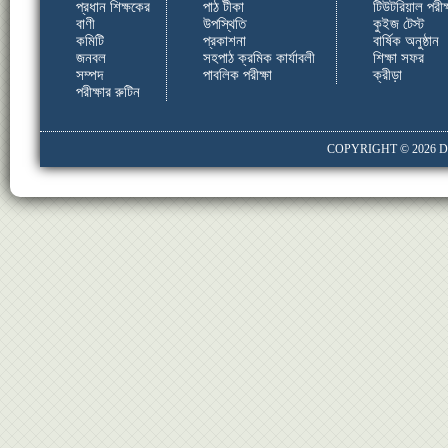
প্রধান শিক্ষকের
পাঠ টীকা
টিউটরিয়াল পরীক্
বাণী
উপস্থিতি
কুইজ টেস্ট
কমিটি
প্রকাশনা
বার্ষিক অনুষ্ঠান
জনবল
সহপাঠ ক্রমিক কার্যাবলী
শিক্ষা সফর
সম্পদ
পাবলিক পরীক্ষা
ক্রীড়া
পরীক্ষার রুটিন
COPYRIGHT © 2026
D