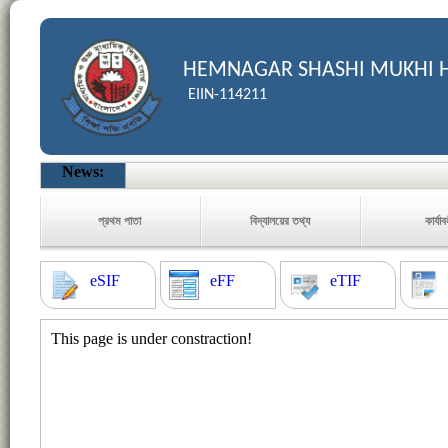
HEMNAGAR SHASHI MUKHI 
EIIN-114211
News:
প্রথম পাতা
বিদ্যালয়ের তথ্য
কার্যা
eSIF
eFF
eTIF
This page is under constraction!