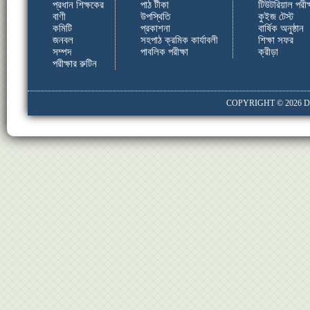
প্রধান শিক্ষকের
পাঠ টীকা
টিউটরিয়াল পরীক্
বাণী
উপস্থিতি
কুইজ টেস্ট
কমিটি
প্রকাশনা
বার্ষিক অনুষ্ঠান
জনবল
সহপাঠ ক্রমিক কার্যাবলী
শিক্ষা সফর
সম্পদ
পাবলিক পরীক্ষা
ক্রীড়া
পরীক্ষার রুটিন
COPYRIGHT © 2026
D