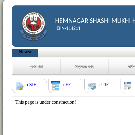
HEMNAGAR SHASHI MUKHI 
EIIN-114211
News:
প্রথম পাতা
বিদ্যালয়ের তথ্য
কার্যা
eSIF
eFF
eTIF
This page is under constraction!