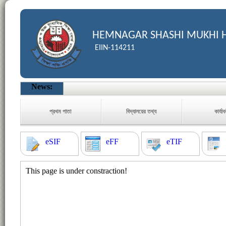
HEMNAGAR SHASHI MUKHI 
EIIN-114211
News:
প্রথম পাতা
বিদ্যালয়ের তথ্য
কার্যা
eSIF
eFF
eTIF
This page is under constraction!