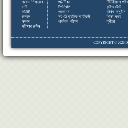
প্রধান শিক্ষকের
পাঠ টীকা
টিউটরিয়াল পরীক্
বাণী
উপস্থিতি
কুইজ টেস্ট
কমিটি
প্রকাশনা
বার্ষিক অনুষ্ঠান
জনবল
সহপাঠ ক্রমিক কার্যাবলী
শিক্ষা সফর
সম্পদ
পাবলিক পরীক্ষা
ক্রীড়া
পরীক্ষার রুটিন
COPYRIGHT © 2026
D