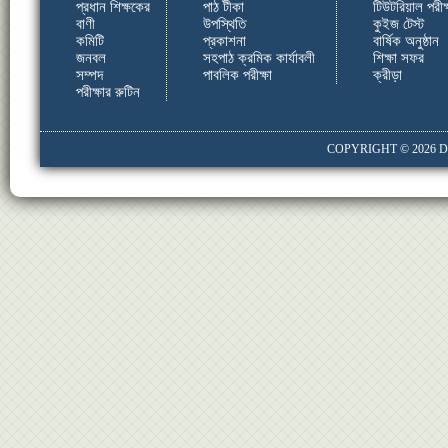
প্রধান শিক্ষকের
পাঠ টীকা
টিউটরিয়াল পরীক্
বাণী
উপস্থিতি
কুইজ টেস্ট
কমিটি
প্রকাশনা
বার্ষিক অনুষ্ঠান
জনবল
সহপাঠ ক্রমিক কার্যাবলী
শিক্ষা সফর
সম্পদ
পাবলিক পরীক্ষা
ক্রীড়া
পরীক্ষার রুটিন
COPYRIGHT © 2026
D