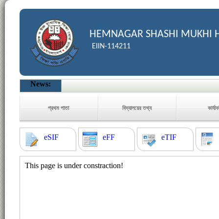
HEMNAGAR SHASHI MUKHI 
EIIN-114211
News:
প্রথম পাতা
বিদ্যালয়ের তথ্য
কার্যা
eSIF
eFF
eTIF
This page is under constraction!