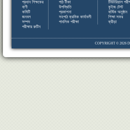
প্রধান শিক্ষকের
পাঠ টীকা
টিউটরিয়াল পরীক্
বাণী
উপস্থিতি
কুইজ টেস্ট
কমিটি
প্রকাশনা
বার্ষিক অনুষ্ঠান
জনবল
সহপাঠ ক্রমিক কার্যাবলী
শিক্ষা সফর
সম্পদ
পাবলিক পরীক্ষা
ক্রীড়া
পরীক্ষার রুটিন
COPYRIGHT © 2026
D