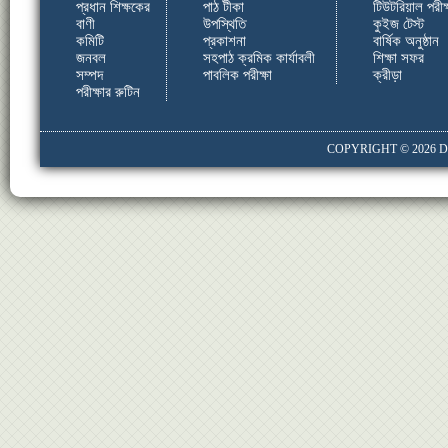
প্রধান শিক্ষকের
পাঠ টীকা
টিউটরিয়াল পরীক্
বাণী
উপস্থিতি
কুইজ টেস্ট
কমিটি
প্রকাশনা
বার্ষিক অনুষ্ঠান
জনবল
সহপাঠ ক্রমিক কার্যাবলী
শিক্ষা সফর
সম্পদ
পাবলিক পরীক্ষা
ক্রীড়া
পরীক্ষার রুটিন
COPYRIGHT © 2026
D